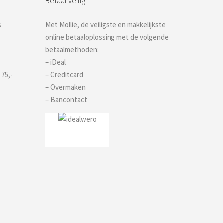
Betaal veilig
s
Met Mollie, de veiligste en makkelijkste
online betaaloplossing met de volgende
betaalmethoden:
– iDeal
 75,-
– Creditcard
– Overmaken
– Bancontact