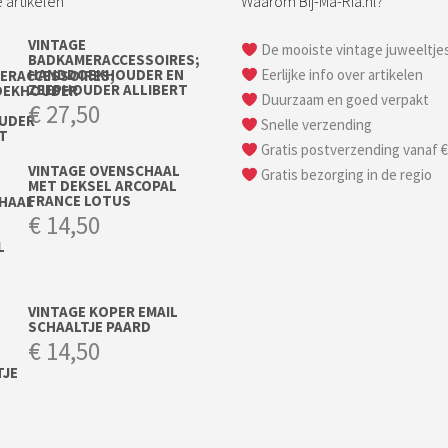
 artikelen
Waarom Bij-Ma-Ria.nl?
VINTAGE
De mooiste vintage juweeltje
BADKAMERACCESSOIRES;
HANDDOEKHOUDER EN
Eerlijke info over artikelen
ZEEPHOUDER ALLIBERT
Duurzaam en goed verpakt
€
27,50
Snelle verzending
Gratis postverzending vanaf €
VINTAGE OVENSCHAAL
Gratis bezorging in de regio
MET DEKSEL ARCOPAL
FRANCE LOTUS
€
14,50
VINTAGE KOPER EMAIL
SCHAALTJE PAARD
€
14,50