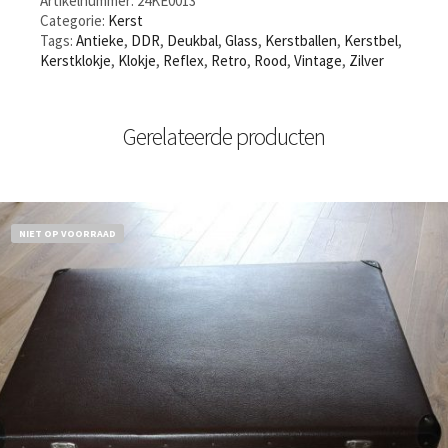
Artikelnummer:
24KE0013
Categorie:
Kerst
Tags:
Antieke
,
DDR
,
Deukbal
,
Glass
,
Kerstballen
,
Kerstbel
,
Kerstklokje
,
Klokje
,
Reflex
,
Retro
,
Rood
,
Vintage
,
Zilver
Gerelateerde producten
NIET OP VOORRAAD