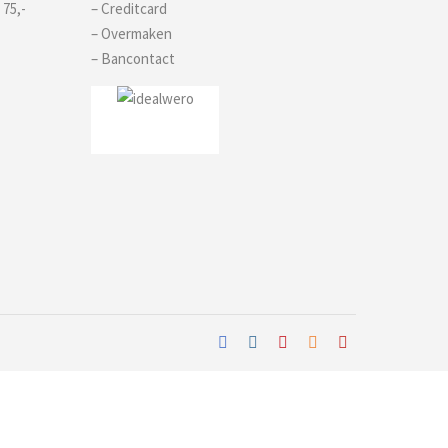
 75,-
– Creditcard
– Overmaken
– Bancontact