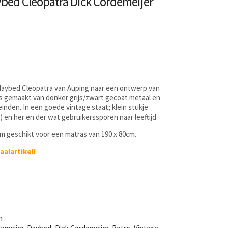
bed Cleopatra Dick Cordemeijer
 daybed Cleopatra van Auping naar een ontwerp van
is gemaakt van donker grijs/zwart gecoat metaal en
inden. In een goede vintage staat; klein stukje
) en her en der wat gebruikerssporen naar leeftijd
cm geschikt voor een matras van 190 x 80cm.
aalartikel!
n