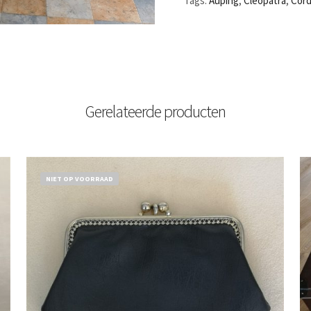
Tags:
Auping
,
Cleopatra
,
Cord
Gerelateerde producten
NIET OP VOORRAAD