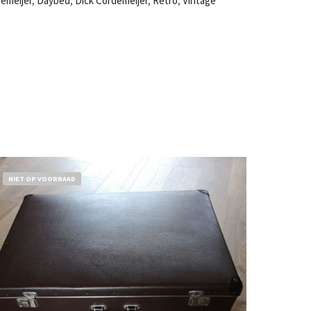
emeijer
,
Daybed
,
Dick Cordemeijer
,
Retro
,
Vintage
NIET OP VOORRAAD
€
32,50