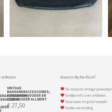
Bestel nu!
 artikelen
Waarom Bij-Ma-Ria.nl?
VINTAGE
De mooiste vintage juweeltje
BADKAMERACCESSOIRES;
HANDDOEKHOUDER EN
Eerlijke info over artikelen
ZEEPHOUDER ALLIBERT
Duurzaam en goed verpakt
€
27,50
Snelle verzending