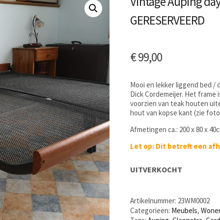
Vintage Auping day
GERESERVEERD
€
99,00
Mooi en lekker liggend bed /
Dick Cordemeijer. Het frame 
voorzien van teak houten uite
hout van kopse kant (zie foto
Afmetingen ca.: 200 x 80 x 40
Let op: Dit betreft een afh
UITVERKOCHT
Artikelnummer:
23WM0002
Categorieën:
Meubels
,
Wone