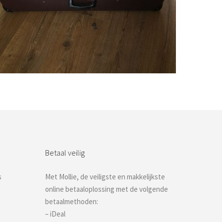
Bestel nu!
Betaal veilig
s
Met Mollie, de veiligste en makkelijkste
online betaaloplossing met de volgende
betaalmethoden:
– iDeal