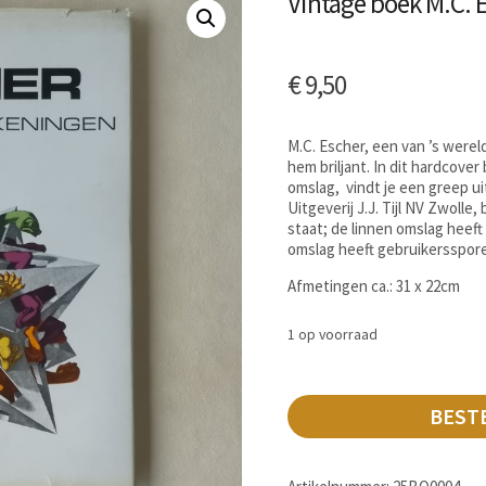
Vintage boek M.C. 
€
9,50
M.C. Escher, een van ’s wereld
hem briljant. In dit hardcove
omslag, vindt je een greep ui
Uitgeverij J.J. Tijl NV Zwolle
staat; de linnen omslag heeft
omslag heeft gebruikerssporen
Afmetingen ca.: 31 x 22cm
1 op voorraad
BEST