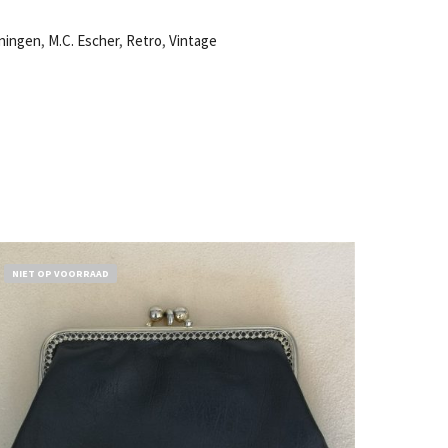
eningen
,
M.C. Escher
,
Retro
,
Vintage
NIET OP VOORRAAD