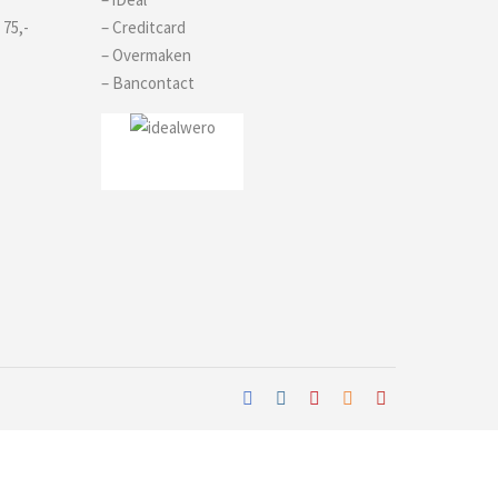
 75,-
– Creditcard
– Overmaken
– Bancontact