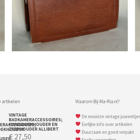
Bestel nu!
 artikelen
Waarom Bij-Ma-Ria.nl?
VINTAGE
De mooiste vintage juweeltje
BADKAMERACCESSOIRES;
HANDDOEKHOUDER EN
Eerlijke info over artikelen
ZEEPHOUDER ALLIBERT
Duurzaam en goed verpakt
€
27,50
Snelle verzending