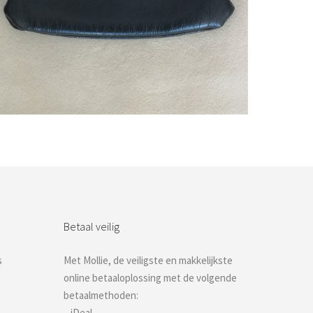
Bestel nu!
Betaal veilig
s
Met Mollie, de veiligste en makkelijkste
online betaaloplossing met de volgende
betaalmethoden:
– iDeal