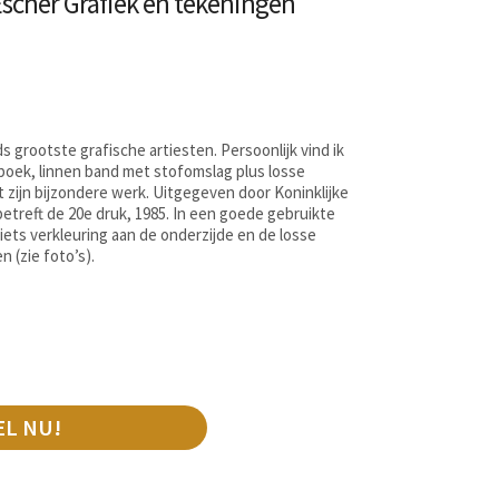
Escher Grafiek en tekeningen
s grootste grafische artiesten. Persoonlijk vind ik
r boek, linnen band met stofomslag plus losse
t zijn bijzondere werk. Uitgegeven door Koninklijke
, betreft de 20e druk, 1985. In een goede gebruikte
 iets verkleuring aan de onderzijde en de losse
 (zie foto’s).
EL NU!