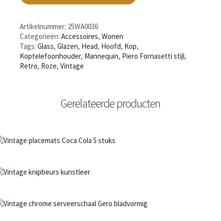
Artikelnummer:
25WA0036
Categorieën:
Accessoires
,
Wonen
Tags:
Glass
,
Glazen
,
Head
,
Hoofd
,
Kop
,
Koptelefoonhouder
,
Mannequin
,
Piero Fornasetti stijl
,
Retro
,
Roze
,
Vintage
Gerelateerde producten
NIET OP VOORRAAD
Bestel nu!
NIET OP VOORRAAD
Bestel nu!
NIET OP VOORRAAD
Bestel nu!