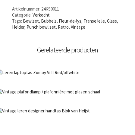
Artikelnummer:
24KS0011
Categorie:
Verkocht
Tags:
Bowlset
,
Bubbels
,
Fleur-de-lys
,
Franse lelie
,
Glass
,
Helder
,
Punch bowl set
,
Retro
,
Vintage
Gerelateerde producten
NIET OP VOORRAAD
Bestel nu!
NIET OP VOORRAAD
Bestel nu!
NIET OP VOORRAAD
Bestel nu!