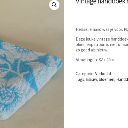
Vintage handdoek 
Helaas iemand was je voor. P
Deze leuke vintage handdoek 
bloemenpatroon is niet of nau
zo goed als nieuw.
Afmetingen: 82 x 44cm
Categorie:
Verkocht
Tags:
Blauw
,
bloemen
,
Handd