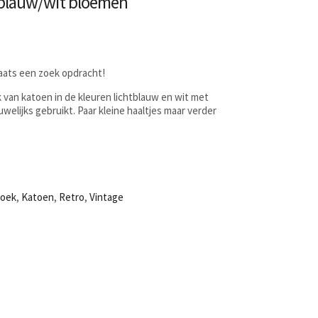
blauw/wit bloemen
laats een zoek opdracht!
van katoen in de kleuren lichtblauw en wit met
welijks gebruikt. Paar kleine haaltjes maar verder
oek
,
Katoen
,
Retro
,
Vintage