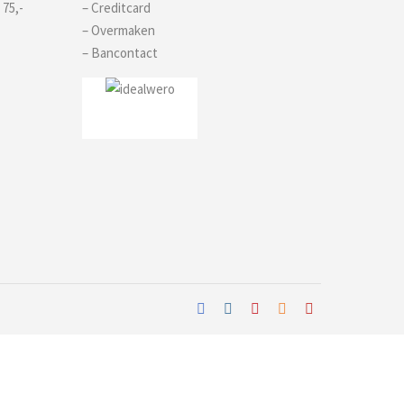
 75,-
– Creditcard
– Overmaken
– Bancontact