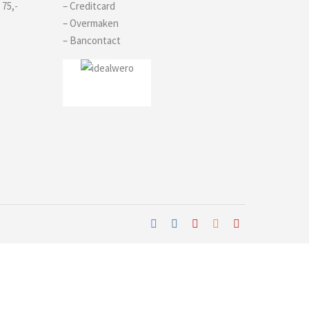
 75,-
– Creditcard
– Overmaken
– Bancontact