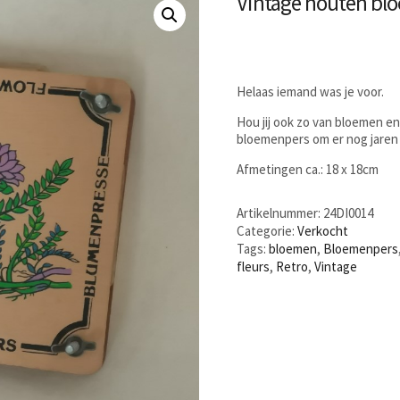
Vintage houten blo
Helaas iemand was je voor.
Hou jij ook zo van bloemen e
bloemenpers om er nog jaren 
Afmetingen ca.: 18 x 18cm
Artikelnummer:
24DI0014
Categorie:
Verkocht
Tags:
bloemen
,
Bloemenpers
fleurs
,
Retro
,
Vintage