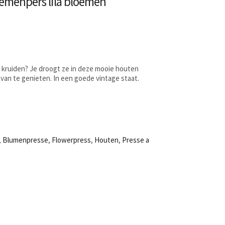
emenpers lila bloemen
n kruiden? Je droogt ze in deze mooie houten
van te genieten. In een goede vintage staat.
,
Blumenpresse
,
Flowerpress
,
Houten
,
Presse a