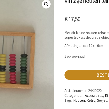
Vintage houten tel
€
17,50
Met dit kleine houten telraa
super leuk als decoratie obje
Afmetingen ca.: 12 x 16cm
1 op voorraad
BEST
Artikelnummer:
24KI0020
Categorieën:
Accessoires
,
Ki
Tags:
Houten
,
Retro
,
Sovjet
,