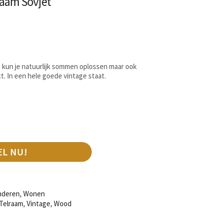
raam Sovjet
m kun je natuurlijk sommen oplossen maar ook
ct. In een hele goede vintage staat.
EL NU!
nderen
,
Wonen
Telraam
,
Vintage
,
Wood