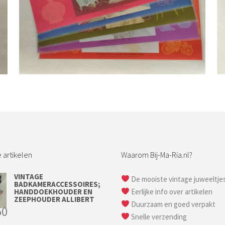
Bestel nu!
 artikelen
Waarom Bij-Ma-Ria.nl?
VINTAGE
De mooiste vintage juweeltje
BADKAMERACCESSOIRES;
HANDDOEKHOUDER EN
Eerlijke info over artikelen
ZEEPHOUDER ALLIBERT
Duurzaam en goed verpakt
50
Snelle verzending