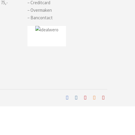
 75,-
– Creditcard
– Overmaken
– Bancontact