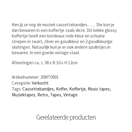
Ken jij ze nog de muziek cassettebandjes…… Die kon je
dan bewaren in een koffertje zoals deze. Dit kekke glossy
koffertje heeft een bordeaux rode kleur en schuine
strepen in zwart, zilver en goudkleur en 2 goudkleurige
sluitingen. Natuurlijk kun je er ook andere spulletjes in
bewaren. In een goede vintage staat.
Afmetingen ca.: L 38 x B 10 x H 12cm
Artikelnummer:
20MT0001
Categorie:
Verkocht
Tags:
Cassettebandjes
,
Koffer
,
Koffertje
,
Music tapes
,
Muziektapes
,
Retro
,
Tapes
,
Vintage
Gerelateerde producten