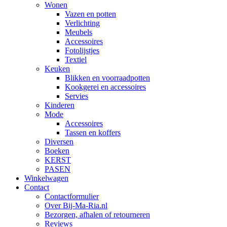
Wonen
Vazen en potten
Verlichting
Meubels
Accessoires
Fotolijstjes
Textiel
Keuken
Blikken en voorraadpotten
Kookgerei en accessoires
Servies
Kinderen
Mode
Accessoires
Tassen en koffers
Diversen
Boeken
KERST
PASEN
Winkelwagen
Contact
Contactformulier
Over Bij-Ma-Ria.nl
Bezorgen, afhalen of retourneren
Reviews