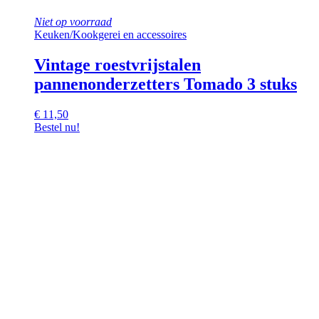
Niet op voorraad
Keuken
/
Kookgerei en accessoires
Vintage roestvrijstalen
pannenonderzetters Tomado 3 stuks
€
11,50
Bestel nu!