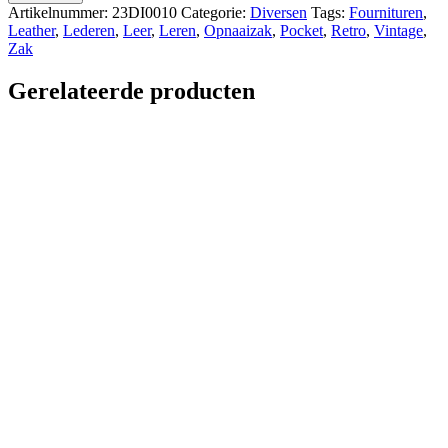
Artikelnummer:
23DI0010
Categorie:
Diversen
Tags:
Fournituren
,
Leather
,
Lederen
,
Leer
,
Leren
,
Opnaaizak
,
Pocket
,
Retro
,
Vintage
,
Zak
Gerelateerde producten