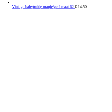
Vintage babytruitje oranje/geel maat 62
€
14,50