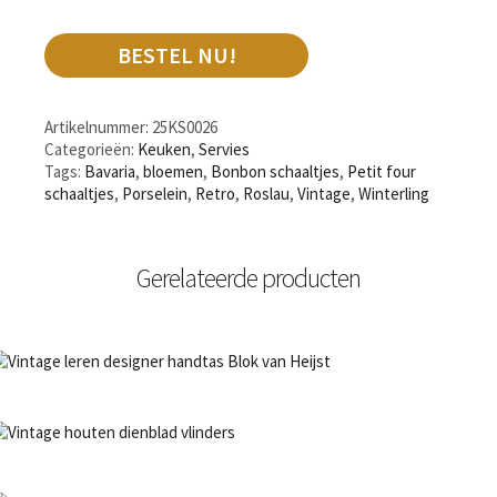
BESTEL NU!
Artikelnummer:
25KS0026
Categorieën:
Keuken
,
Servies
Tags:
Bavaria
,
bloemen
,
Bonbon schaaltjes
,
Petit four
schaaltjes
,
Porselein
,
Retro
,
Roslau
,
Vintage
,
Winterling
Gerelateerde producten
NIET OP VOORRAAD
Bestel nu!
NIET OP VOORRAAD
Bestel nu!