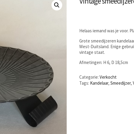
Vintage smeedijze
Helaas iemand was je voor. P
Grote smeedijzeren kandelaa
West-Duitsland. Enige gebrui
vintage staat.
Afmetingen: H 6, D 18,5cm
Categorie:
Verkocht
Tags:
Kandelaar
,
Smeedijzer
,