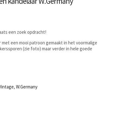
ren kandelaar W.Germany
laats een zoek opdracht!
r met een mooi patroon gemaakt in het voormalige
kerssporen (zie foto) maar verder in hele goede
Vintage
,
W.Germany