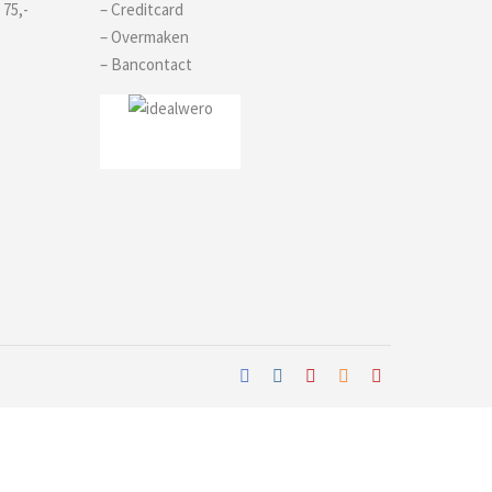
 75,-
– Creditcard
– Overmaken
– Bancontact