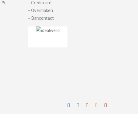
 75,-
– Creditcard
– Overmaken
– Bancontact