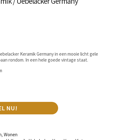
amik / Uebelacker Germany
ebelacker Keramik Germany in een mooie licht gele
baan rondom. In een hele goede vintage staat.
cm
EL NU!
n
,
Wonen