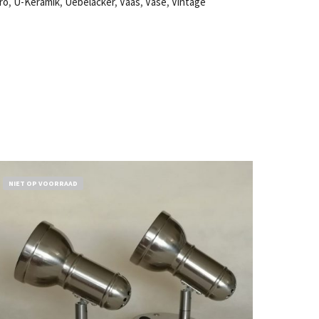
ro
,
U-Keramik
,
Uebelacker
,
Vaas
,
Vase
,
Vintage
NIET OP VOORRAAD