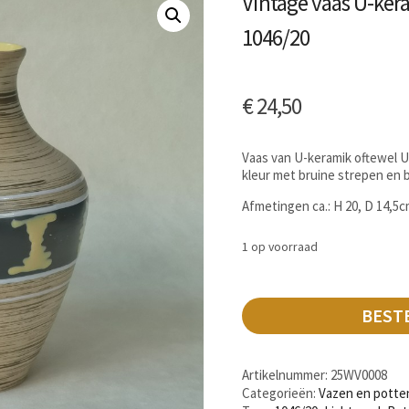
Vintage vaas U-ker
1046/20
€
24,50
Vaas van U-keramik oftewel U
kleur met bruine strepen en 
Afmetingen ca.: H 20, D 14,5
1 op voorraad
BEST
Artikelnummer:
25WV0008
Categorieën:
Vazen en potte