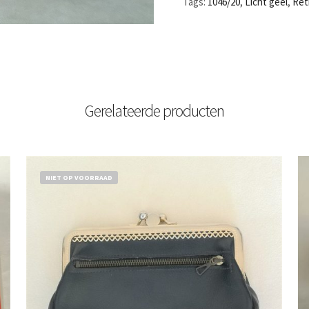
Tags:
1046/20
,
Licht geel
,
Ret
Gerelateerde producten
NIET OP VOORRAAD