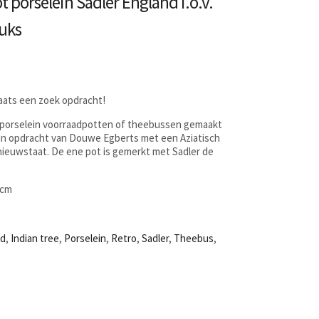
 porselein Sadler England i.o.v.
uks
laats een zoek opdracht!
 porselein voorraadpotten of theebussen gemaakt
 in opdracht van Douwe Egberts met een Aziatisch
ieuwstaat. De ene pot is gemerkt met Sadler de
9cm
nd
,
Indian tree
,
Porselein
,
Retro
,
Sadler
,
Theebus
,