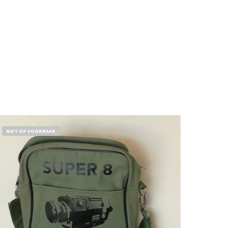
NIET OP VOORRAAD
€
18,50