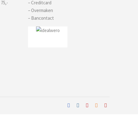
 75,-
– Creditcard
– Overmaken
– Bancontact