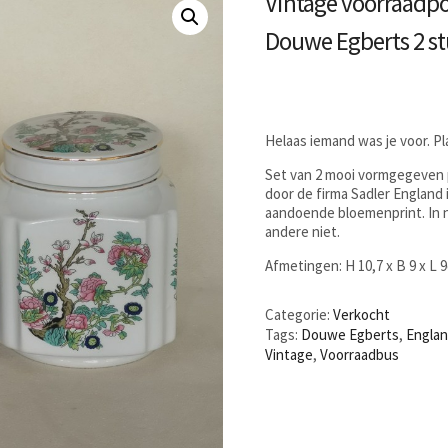
Vintage voorraadpot
Douwe Egberts 2 st
Helaas iemand was je voor. P
Set van 2 mooi vormgegeven
door de firma Sadler England
aandoende bloemenprint. In n
andere niet.
Afmetingen: H 10,7 x B 9 x L 
Categorie:
Verkocht
Tags:
Douwe Egberts
,
Engla
Vintage
,
Voorraadbus