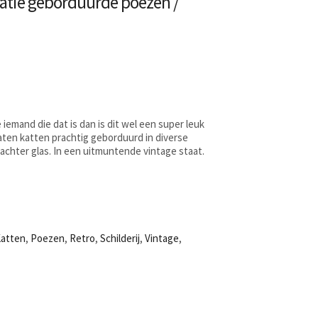
atie geborduurde poezen /
e iemand die dat is dan is dit wel een super leuk
maten katten prachtig geborduurd in diverse
 achter glas. In een uitmuntende vintage staat.
atten
,
Poezen
,
Retro
,
Schilderij
,
Vintage
,