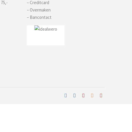
 75,-
– Creditcard
– Overmaken
– Bancontact