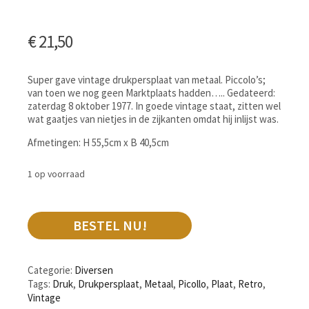
€
21,50
Super gave vintage drukpersplaat van metaal. Piccolo’s;
van toen we nog geen Marktplaats hadden….. Gedateerd:
zaterdag 8 oktober 1977. In goede vintage staat, zitten wel
wat gaatjes van nietjes in de zijkanten omdat hij inlijst was.
Afmetingen: H 55,5cm x B 40,5cm
1 op voorraad
BESTEL NU!
Categorie:
Diversen
Tags:
Druk
,
Drukpersplaat
,
Metaal
,
Picollo
,
Plaat
,
Retro
,
Vintage