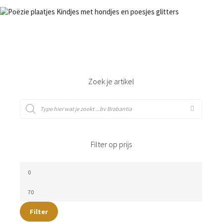
€
3,50
Bestel nu!
Zoek je artikel
Filter op prijs
Filter