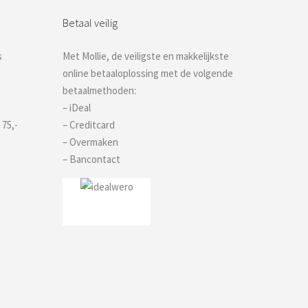
Betaal veilig
s
Met Mollie, de veiligste en makkelijkste
online betaaloplossing met de volgende
betaalmethoden:
– iDeal
 75,-
– Creditcard
– Overmaken
– Bancontact