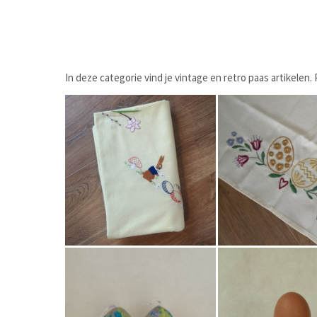
In deze categorie vind je vintage en retro paas artikelen
€
7,50
€
34,50
Bestel nu!
Bestel nu!