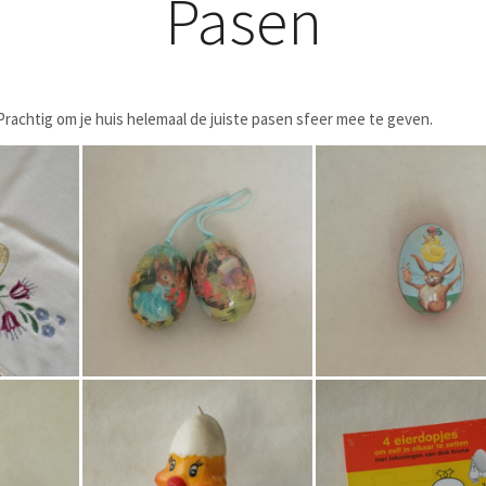
Pasen
. Prachtig om je huis helemaal de juiste pasen sfeer mee te geven.
€
6,50
€
9,50
Bestel nu!
Bestel nu!