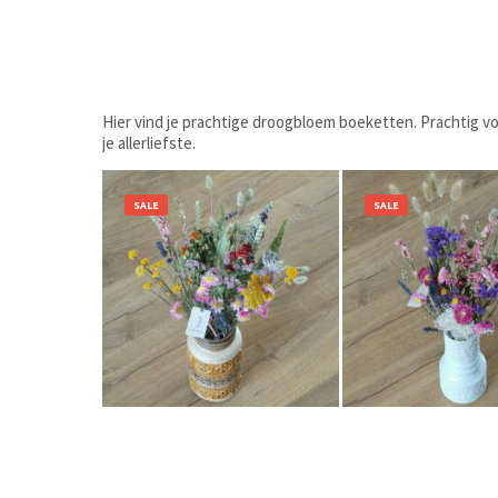
Hier vind je prachtige droogbloem boeketten. Prachtig voo
je allerliefste.
SALE
SALE
€
34,50
€
27,50
€
34,50
€
2
Bestel nu!
Bestel nu!