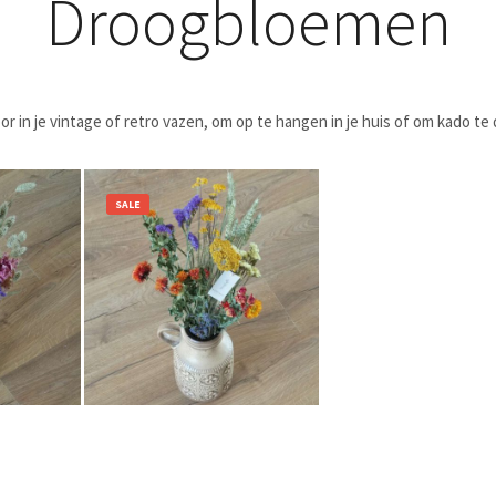
Droogbloemen
r in je vintage of retro vazen, om op te hangen in je huis of om kado te
SALE
7,50
€
29,50
€
22,50
Bestel nu!