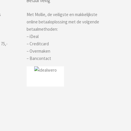
Betaal veilig
s
Met Mollie, de veiligste en makkelijkste
online betaaloplossing met de volgende
betaalmethoden:
– iDeal
 75,-
– Creditcard
– Overmaken
– Bancontact