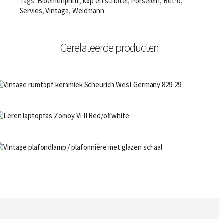
Tags:
Bloemenprint
,
kop en schotel
,
Porselein
,
Retro
,
Servies
,
Vintage
,
Weidmann
Gerelateerde producten
NIET OP VOORRAAD
Bestel nu!
NIET OP VOORRAAD
Bestel nu!
NIET OP VOORRAAD
Bestel nu!