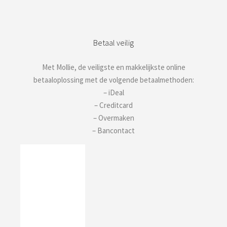
Copyright 2019 © Bij-Ma-Ria.nl
gemaakt met ♥
Apollo14