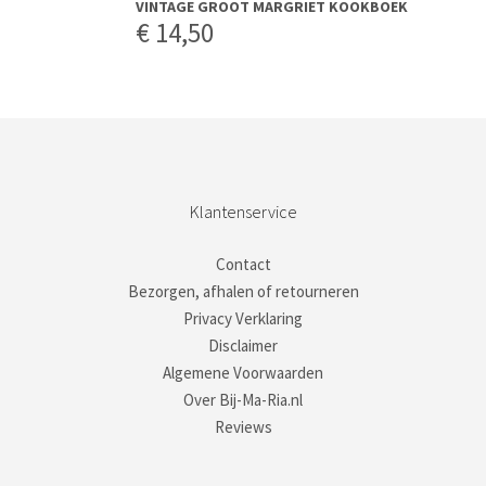
Nieuwste artikelen
VINTAGE BADKAMERACCESSOIRES;
HANDDOEKHOUDER EN ZEEPHOUDER
ALLIBERT
€
27,50
VINTAGE OVENSCHAAL MET DEKSEL
ARCOPAL FRANCE LOTUS
€
14,50
VINTAGE KOPER EMAIL SCHAALTJE PAARD
€
14,50