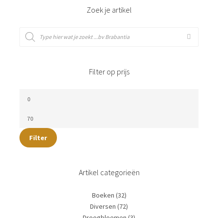
Droogbloemen
(3)
Kerst
(61)
Keuken
(169)
Blikken en voorraadpotten
(29)
Kookgerei en accessoires
(32)
Servies
(112)
Kinderen
(71)
Lampenkappen-handgemaakt
(22)
Mode
(21)
Accessoires
(15)
Tassen en koffers
(6)
Pasen
(22)
Verkocht
(1951)
Wonen
(295)
Accessoires
(130)
Fotolijstjes
(15)
Meubels
(3)
Textiel
(24)
Vazen en potten
(111)