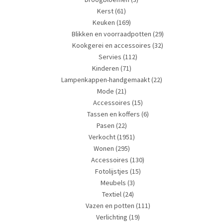
Verlichting
(19)
Nieuwste artikelen
VINTAGE BADKAMERACCESSOIRES;
HANDDOEKHOUDER EN ZEEPHOUDER
ALLIBERT
€
27,50
VINTAGE OVENSCHAAL MET DEKSEL ARCOPAL
FRANCE LOTUS
€
14,50
VINTAGE KOPER EMAIL SCHAALTJE PAARD
€
14,50
VINTAGE BABYTRUITJE ORANJE/GEEL MAAT
62
€
14,50