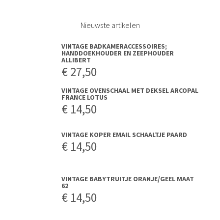
VINTAGE GROOT MARGRIET KOOKBOEK
€
14,50
Klantenservice
Contact
Bezorgen, afhalen of retourneren
Privacy Verklaring
Disclaimer
Algemene Voorwaarden
Over Bij-Ma-Ria.nl
Reviews