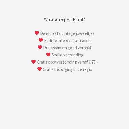
Betaal veilig
Met Mollie, de veiligste en makkelijkste online
betaaloplossing met de volgende betaalmethoden:
– iDeal
– Creditcard
– Overmaken
– Bancontact