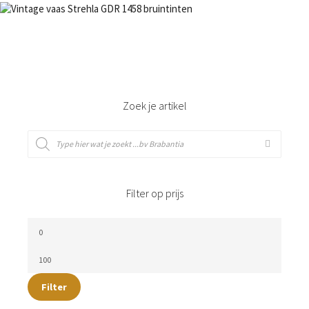
€
24,50
Bestel nu!
Zoek je artikel
Filter op prijs
Filter