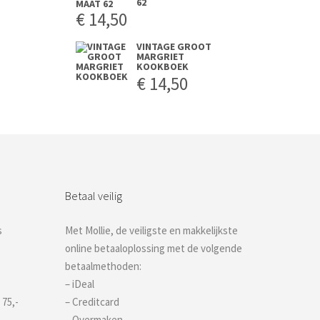
62
€
14,50
VINTAGE GROOT
MARGRIET
KOOKBOEK
€
14,50
Betaal veilig
s
Met Mollie, de veiligste en makkelijkste
online betaaloplossing met de volgende
betaalmethoden:
– iDeal
 75,-
– Creditcard
– Overmaken