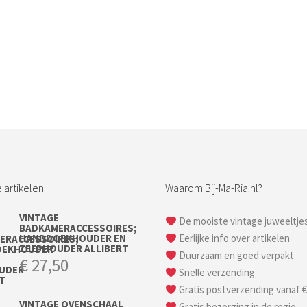
 artikelen
Waarom Bij-Ma-Ria.nl?
VINTAGE
De mooiste vintage juweeltje
BADKAMERACCESSOIRES;
HANDDOEKHOUDER EN
Eerlijke info over artikelen
ZEEPHOUDER ALLIBERT
Duurzaam en goed verpakt
€
27,50
Snelle verzending
Gratis postverzending vanaf €
VINTAGE OVENSCHAAL
Gratis bezorging in de regio