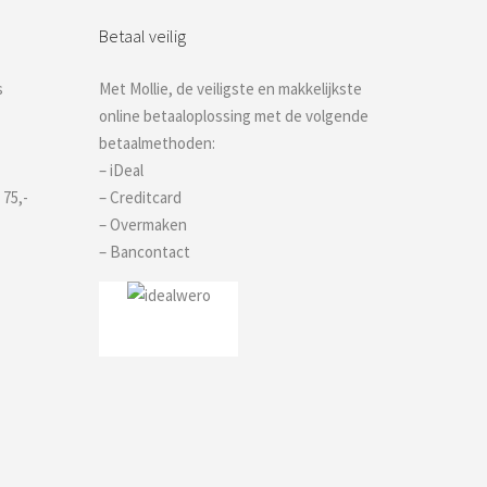
Betaal veilig
s
Met Mollie, de veiligste en makkelijkste
online betaaloplossing met de volgende
betaalmethoden:
– iDeal
 75,-
– Creditcard
– Overmaken
– Bancontact