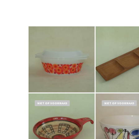
€
9,50
€
14,50
Bestel nu!
Bestel nu!
NIET OP VOORRAAD
NIET OP VOORRAAD