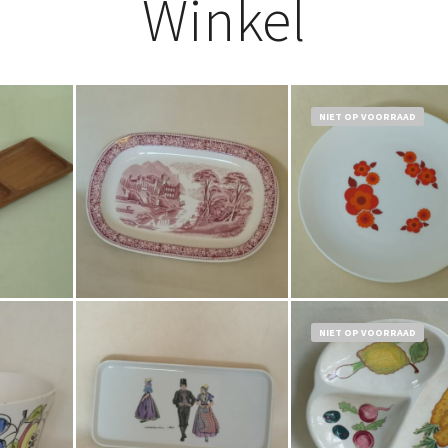
Winkel
NIET OP VOORRAAD
€
12,50
Bestel nu!
Bestel nu!
NIET OP VOORRAAD