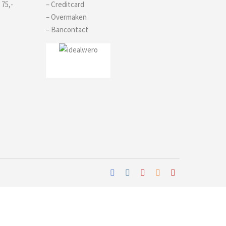
 75,-
– Creditcard
– Overmaken
– Bancontact