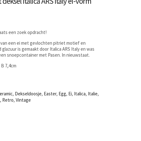
deksel Italica ARS Italy ei-vorm
laats een zoek opdracht!
 van een ei met gevlochten pitriet motief en
glazuur is gemaakt door Italica ARS Italy en was
 een snoepcontainer met Pasen. In nieuwstaat.
x B 7,4cm
eramic
,
Dekseldoosje
,
Easter
,
Egg
,
Ei
,
Italica
,
Italie
,
n
,
Retro
,
Vintage