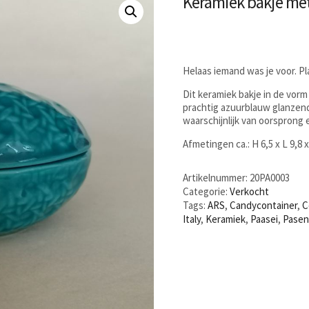
Keramiek bakje met 
Helaas iemand was je voor. P
Dit keramiek bakje in de vorm
prachtig azuurblauw glanzend 
waarschijnlijk van oorsprong
Afmetingen ca.: H 6,5 x L 9,8 
Artikelnummer:
20PA0003
Categorie:
Verkocht
Tags:
ARS
,
Candycontainer
,
C
Italy
,
Keramiek
,
Paasei
,
Pase