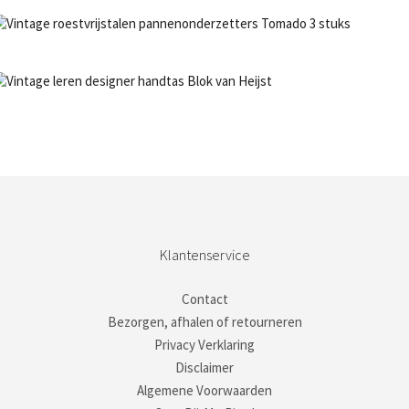
€
11,50
NIET OP VOORRAAD
Bestel nu!
NIET OP VOORRAAD
Bestel nu!
Klantenservice
Contact
Bezorgen, afhalen of retourneren
Privacy Verklaring
Disclaimer
Algemene Voorwaarden