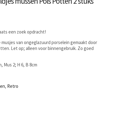
ldjes mussen Pols Potten 2 stuks
laats een zoek opdracht!
e musjes van ongeglazuurd porselein gemaakt door
tten. Let op; alleen voor binnengebruik. Zo goed
m, Mus 2; H 6, B 8cm
ten
,
Retro