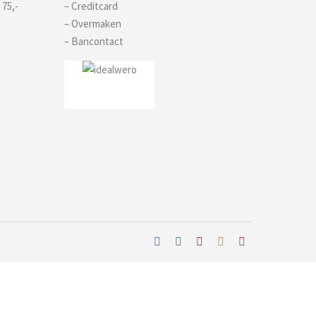
 75,-
– Creditcard
– Overmaken
– Bancontact