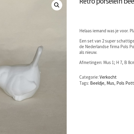
Retro porselein bee
Helaas iemand was je voor. P
Een set van 2 super schattig
de Nederlandse firma Pols Po
als nieuw.
Afmetingen: Mus 1; H 7, B 8c
Categorie:
Verkocht
Tags:
Beeldje
,
Mus
,
Pols Pot