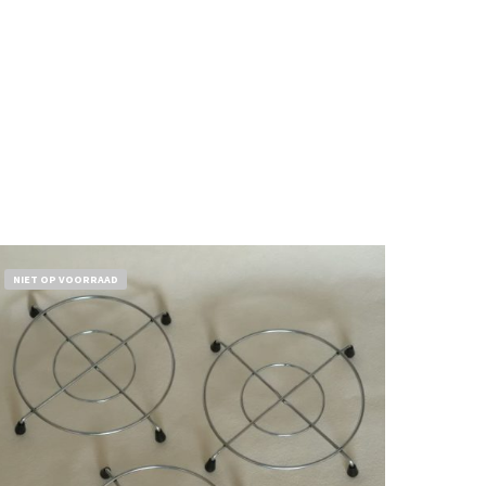
NIET OP VOORRAAD
€
11,50