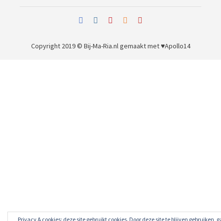
Copyright 2019 © Bij-Ma-Ria.nl
gemaakt met ♥
Apollo14
Privacy & cookies: deze site gebruikt cookies. Door deze site te blijven gebruiken, g