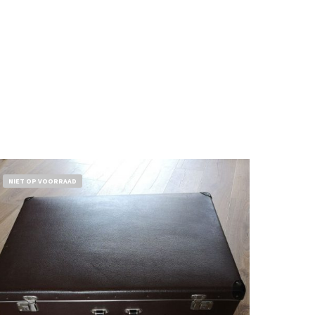
NIET OP VOORRAAD
€
32,50