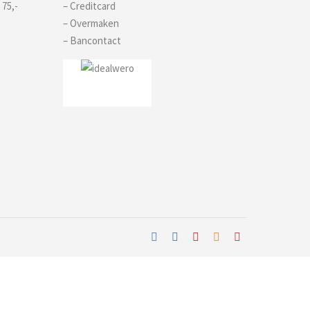
 75,-
– Creditcard
– Overmaken
– Bancontact