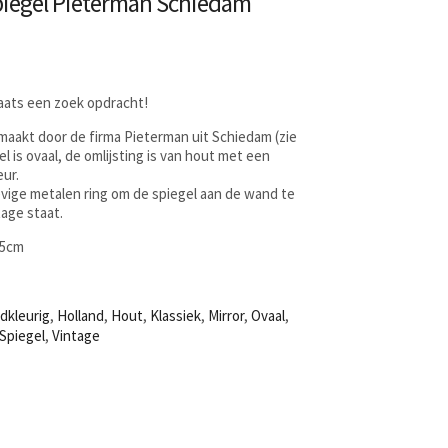
spiegel Pieterman Schiedam
laats een zoek opdracht!
emaakt door de firma Pieterman uit Schiedam (zie
el is ovaal, de omlijsting is van hout met een
eur.
evige metalen ring om de spiegel aan de wand te
tage staat.
,5cm
dkleurig
,
Holland
,
Hout
,
Klassiek
,
Mirror
,
Ovaal
,
Spiegel
,
Vintage