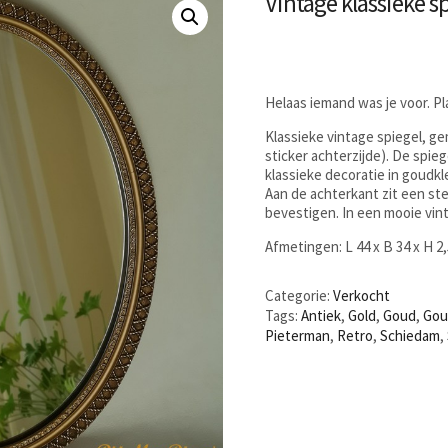
Vintage klassieke 
Helaas iemand was je voor. P
Klassieke vintage spiegel, g
sticker achterzijde). De spieg
klassieke decoratie in goudkl
Aan de achterkant zit een st
bevestigen. In een mooie vin
Afmetingen: L 44 x B 34 x H 2
Categorie:
Verkocht
Tags:
Antiek
,
Gold
,
Goud
,
Gou
Pieterman
,
Retro
,
Schiedam
,