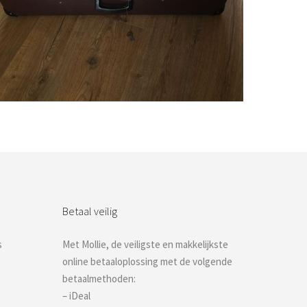
Bestel nu!
Betaal veilig
s
Met Mollie, de veiligste en makkelijkste
online betaaloplossing met de volgende
betaalmethoden:
– iDeal