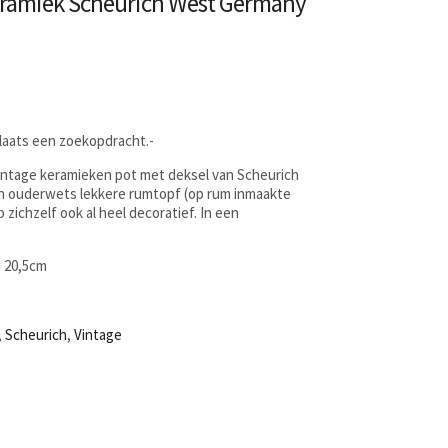
eramiek Scheurich West Germany
Plaats een zoekopdracht.-
intage keramieken pot met deksel van Scheurich
n ouderwets lekkere rumtopf (op rum inmaakte
 zichzelf ook al heel decoratief. In een
 20,5cm
,
Scheurich
,
Vintage