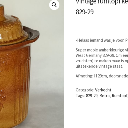
Vintage rumtopf k
829-29
-Helaas iemand was je voor. 
Super mooie amberkleurige v
West Germany 829-29. Om ee
vruchten) te maken maar is op
uitstekende vintage staat.
Afmeting: H 29cm, doorsnede
Categorie:
Verkocht
Tags:
829-29
,
Retro
,
Rumtopf