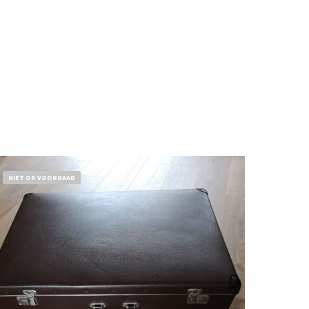
NIET OP VOORRAAD
€
32,50