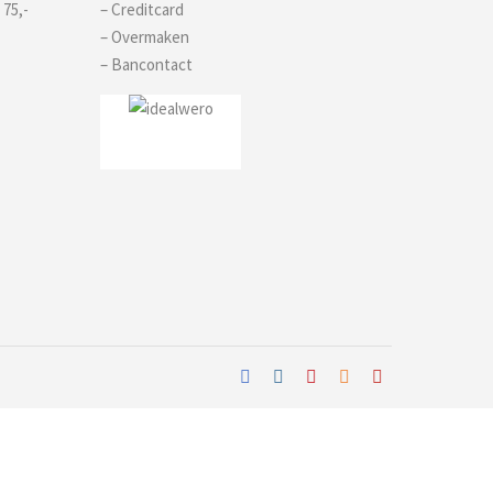
 75,-
– Creditcard
– Overmaken
– Bancontact