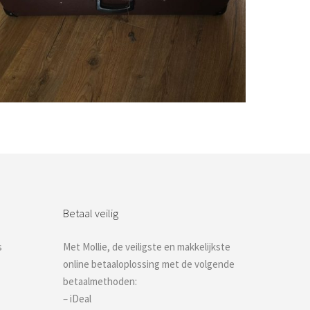
Bestel nu!
Betaal veilig
s
Met Mollie, de veiligste en makkelijkste
online betaaloplossing met de volgende
betaalmethoden:
– iDeal