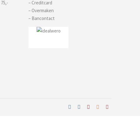
 75,-
– Creditcard
– Overmaken
– Bancontact