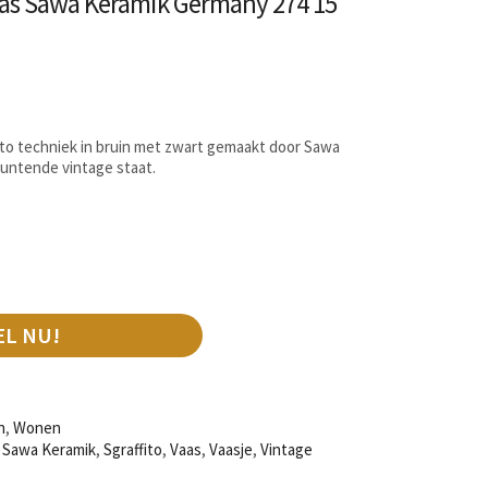
vaas Sawa Keramik Germany 274 15
tto techniek in bruin met zwart gemaakt door Sawa
untende vintage staat.
EL NU!
n
,
Wonen
,
Sawa Keramik
,
Sgraffito
,
Vaas
,
Vaasje
,
Vintage