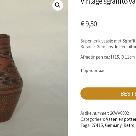
Vintage sgraffito 
€
9,50
Super leuk vaasje met Sgrafi
Keramik Germany. In een uitm
Afmetingen ca.: H 15, D 11cm
1 op voorraad
BEST
Artikelnummer:
20WV0002
Categorieën:
Vazen en potte
Tags:
274 15
,
Germany
,
Retro