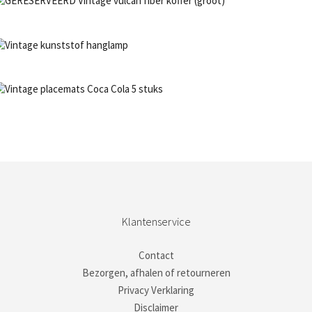
€
32,50
NIET OP VOORRAAD
Bestel nu!
NIET OP VOORRAAD
Bestel nu!
NIET OP VOORRAAD
Bestel nu!
Klantenservice
Contact
Bezorgen, afhalen of retourneren
Privacy Verklaring
Disclaimer