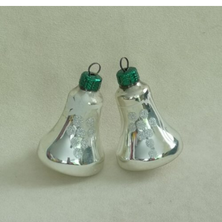
€
8,50