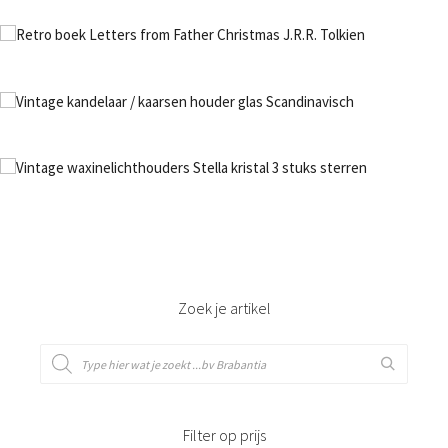
€
21,50
Bestel nu!
€
8,50
Bestel nu!
€
19,50
Bestel nu!
Zoek je artikel
Filter op prijs