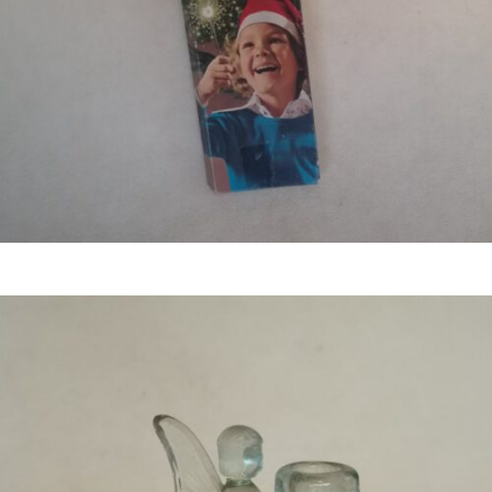
€
4,50
Bestel nu!