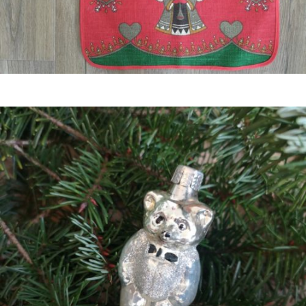
Bestel nu!
€
19,50