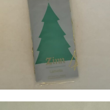
€
4,50
Bestel nu!