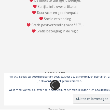
De mooiste vintage juweeltjes
Eerlijke info over artikelen
Duurzaam en goed verpakt
Snelle verzending
Gratis postverzending vanaf € 75,-
Gratis bezorging in de regio
Betaal veilig
Privacy & cookies: deze site gebruikt cookies. Door deze site te blijven gebruiken, g
je akkoord met het gebruik hiervan.
Met Mollie, de veiligste en makkelijkste online
Wil je meer weten, ook over hoe je cookies kunt beheren, kijk dan hier:
Cookiebelei
betaaloplossing met de volgende betaalmethoden:
– iDeal
– Creditcard
– Overmaken