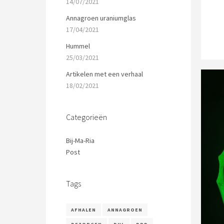
14/07/2021
Annagroen uraniumglas
17/04/2021
Hummel
25/03/2021
Artikelen met een verhaal
18/02/2021
Categorieën
Bij-Ma-Ria
Post
Tags
AFHALEN
ANNAGROEN