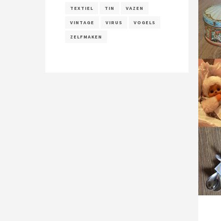
TEXTIEL
TIN
VAZEN
VINTAGE
VIRUS
VOGELS
ZELFMAKEN