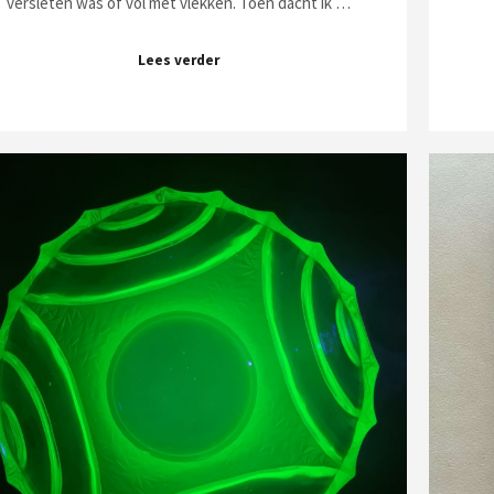
versleten was of vol met vlekken. Toen dacht ik …
Lees verder