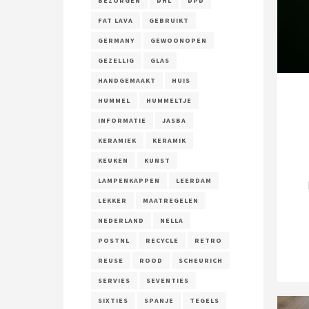
BEZORGEN
DHL
DPD
FAT LAVA
GEBRUIKT
GERMANY
GEWOONOPEN
GEZELLIG
GLAS
HANDGEMAAKT
HUIS
HUMMEL
HUMMELTJE
INFORMATIE
JASBA
KERAMIEK
KERAMIK
KEUKEN
KUNST
LAMPENKAPPEN
LEERDAM
LEKKER
MAATREGELEN
NEDERLAND
NELLA
POSTNL
RECYCLE
RETRO
REUSE
ROOD
SCHEURICH
SERVIES
SEVENTIES
SIXTIES
SPANJE
TEGELS