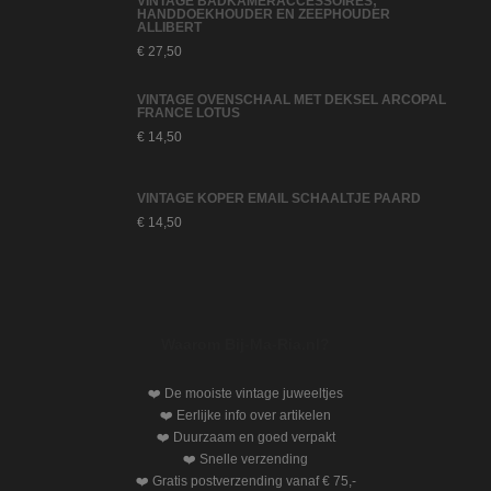
VINTAGE BADKAMERACCESSOIRES;
HANDDOEKHOUDER EN ZEEPHOUDER
ALLIBERT
€
27,50
VINTAGE OVENSCHAAL MET DEKSEL ARCOPAL
FRANCE LOTUS
€
14,50
VINTAGE KOPER EMAIL SCHAALTJE PAARD
€
14,50
Waarom Bij-Ma-Ria.nl?
❤️ De mooiste vintage juweeltjes
❤️ Eerlijke info over artikelen
❤️ Duurzaam en goed verpakt
❤️ Snelle verzending
❤️ Gratis postverzending vanaf € 75,-