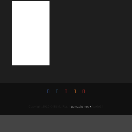
Copyright 2019 © Bij-Ma-Ria.nl
gemaakt met ♥
Apollo14