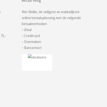
Betaal veilig
s
Met Mollie, de veiligste en makkelijkste
online betaaloplossing met de volgende
betaalmethoden:
– iDeal
 75,-
– Creditcard
– Overmaken
– Bancontact