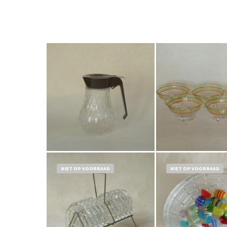
€
5,50
€
14,5
Bestel nu!
Bestel nu!
NIET OP VOORRAAD
NIET OP VOORRAAD