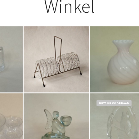
Winkel
€
17,50
€
69,50
Bestel nu!
Bestel nu!
NIET OP VOORRAAD
0
€
12,50
€
17,50