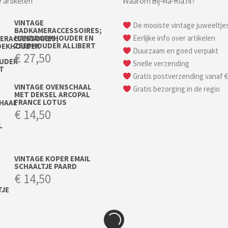
 artikelen
Waarom Bij-Ma-Ria.nl?
VINTAGE
De mooiste vintage juweeltje
BADKAMERACCESSOIRES;
HANDDOEKHOUDER EN
Eerlijke info over artikelen
ZEEPHOUDER ALLIBERT
Duurzaam en goed verpakt
€
27,50
Snelle verzending
Gratis postverzending vanaf €
VINTAGE OVENSCHAAL
Gratis bezorging in de regio
MET DEKSEL ARCOPAL
FRANCE LOTUS
€
14,50
VINTAGE KOPER EMAIL
SCHAALTJE PAARD
€
14,50