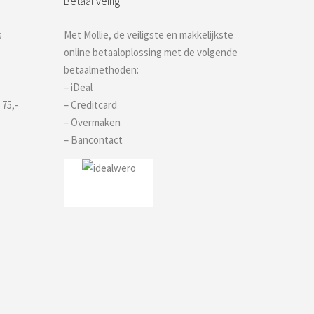
Betaal veilig
s
Met Mollie, de veiligste en makkelijkste
online betaaloplossing met de volgende
betaalmethoden:
– iDeal
 75,-
– Creditcard
– Overmaken
– Bancontact