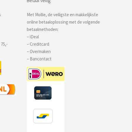
Betaal veilig
s
Met Mollie, de veiligste en makkelijkste
online betaaloplossing met de volgende
betaalmethoden:
– iDeal
 75,-
– Creditcard
– Overmaken
– Bancontact