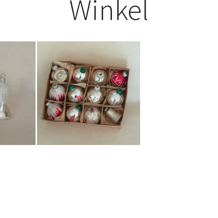
Winkel
€
42,50
Bestel nu!