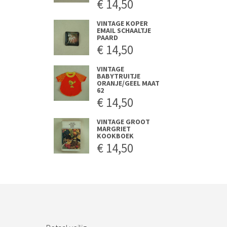
€
14,50
VINTAGE KOPER
EMAIL SCHAALTJE
PAARD
€
14,50
VINTAGE
BABYTRUITJE
ORANJE/GEEL MAAT
62
€
14,50
VINTAGE GROOT
MARGRIET
KOOKBOEK
€
14,50