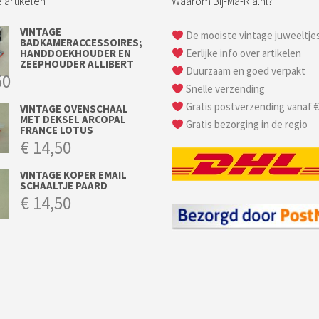
 artikelen
Waarom Bij-Ma-Ria.nl?
VINTAGE
De mooiste vintage juweeltje
BADKAMERACCESSOIRES;
HANDDOEKHOUDER EN
Eerlijke info over artikelen
ZEEPHOUDER ALLIBERT
Duurzaam en goed verpakt
50
Snelle verzending
Gratis postverzending vanaf €
VINTAGE OVENSCHAAL
MET DEKSEL ARCOPAL
Gratis bezorging in de regio
FRANCE LOTUS
€
14,50
VINTAGE KOPER EMAIL
SCHAALTJE PAARD
€
14,50