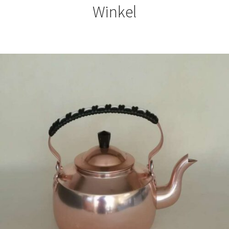
Winkel
€
31,50