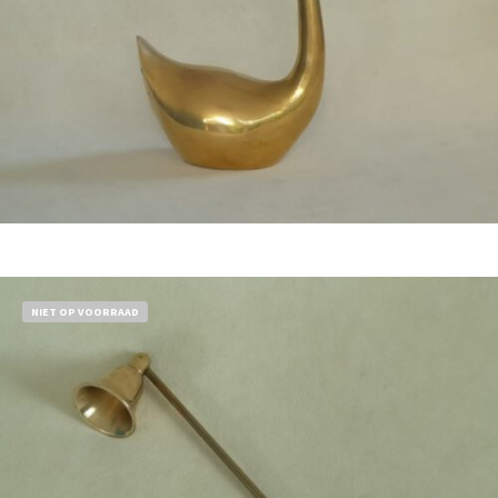
€
24,50
Bestel nu!
NIET OP VOORRAAD