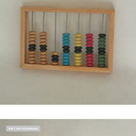
€
17,50
Bestel nu!
NIET OP VOORRAAD