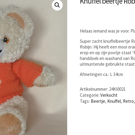
Knuffel beertje Rob
Helaas iemand was je voor. P
Super zacht knuffelbeertje 
Robijn. Hij heeft een mooi or
erop en op zijn pootje staat
handdoek en washand van Robi
uitmuntende gebruikte staat
Afmetingen ca.: L 34cm
Artikelnummer:
24KI0021
Categorie:
Verkocht
Tags:
Beertje
,
Knuffel
,
Retro