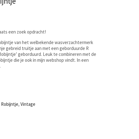
ijntje
laats een zoek opdracht!
Robijntje van het welbekende wasverzachtermerk
anje gebreid truitje aan met een geborduurde R
 ‘Robijntje’ geborduurd. Leuk te combineren met de
jntje die je ook in mijn webshop vindt. In een
.
,
Robijntje
,
Vintage