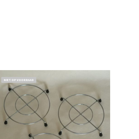
NIET OP VOORRAAD
€
11,50