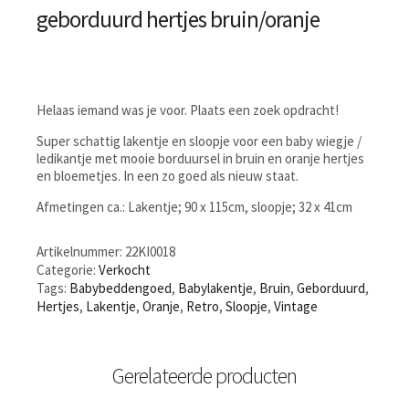
geborduurd hertjes bruin/oranje
Helaas iemand was je voor. Plaats een zoek opdracht!
Super schattig lakentje en sloopje voor een baby wiegje /
ledikantje met mooie borduursel in bruin en oranje hertjes
en bloemetjes. In een zo goed als nieuw staat.
Afmetingen ca.: Lakentje; 90 x 115cm, sloopje; 32 x 41cm
Artikelnummer:
22KI0018
Categorie:
Verkocht
Tags:
Babybeddengoed
,
Babylakentje
,
Bruin
,
Geborduurd
,
Hertjes
,
Lakentje
,
Oranje
,
Retro
,
Sloopje
,
Vintage
Gerelateerde producten