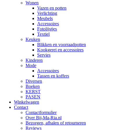
Wonen
Vazen en potten
Verlichting
Meubels
Accessoires
Fotolijstjes
Textiel
Keuken
Blikken en voorraadpotten
Kookgerei en accessoires
Servies
Kinderen
Mode
Accessoires
Tassen en koffers
Diversen
Boeken
KERST
PASEN
Winkelwagen
Contact
Contactformulier
Over Bij-Ma-Ria.nl
Bezorgen, afhalen of retourneren
Reviews