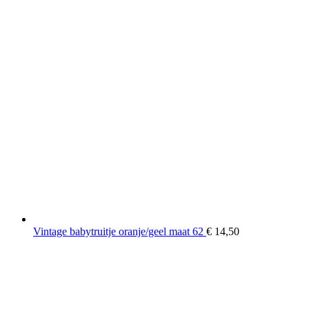
Vintage babytruitje oranje/geel maat 62
€
14,50