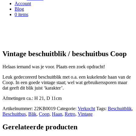
Account
Blog
0 items
Niet op voorraad
Vintage beschuitblik / beschuitbus Coop
Helaas iemand was je voor. Plaats een zoek opdracht!
Leuk gedecoreerd beschuitblik met o.a. een kukelende haan van de
Coop. In een goede vintage staat; wel wat gebruikerssporen maar
dat geeft dit blik juist ‘karakter’.
Afmetingen ca.: H 21, D 11cm
Artikelnummer:
22KB0019
Categorie:
Verkocht
Tags:
Beschuitblik
,
Beschuitbus
,
Blik
,
Coop
,
Haan
,
Retro
,
Vintage
Gerelateerde producten