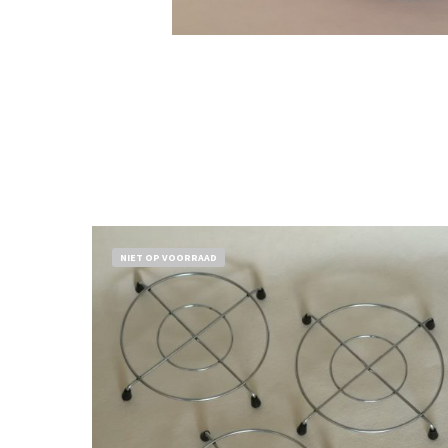
NIET OP VOORRAAD
€
11,50