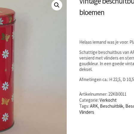
Vintage beschuitbus
bloemen
Helaas iemand was je voor. P
Schattige beschuitbus van A
versierd met vlinders en ster
goudkleur. In een goede vint
deksel.
Afmetingen ca.: H 22,5, D 10,
Artikelnummer:
22KB0011
Categorie:
Verkocht
Tags:
ARK
,
Beschuitblik
,
Bes
Vlinders