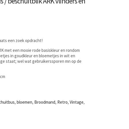
 / beschuitblik ARK vlinders en
laats een zoek opdracht!
RK met een mooie rode basiskleur en rondom
retjes in goudkleur en bloemetjes in wit en
age staat; wel wat gebruikerssporen mn op de
5cm
chuitbus
,
bloemen
,
Broodmand
,
Retro
,
Vintage
,