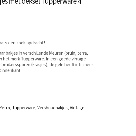
jes met deksel Tupperware 4
laats een zoek opdracht!
r bakjes in verschillende kleuren (bruin, terra,
an het merk Tupperware. In een goede vintage
gebruikerssporen (krasjes), de gele heeft iets meer
binnenkant.
Retro
,
Tupperware
,
Vershoudbakjes
,
Vintage