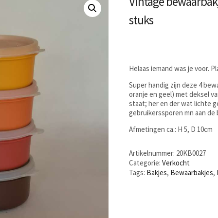
Vintage bewaarbak
stuks
Helaas iemand was je voor. P
Super handig zijn deze 4 bewaa
oranje en geel) met deksel v
staat; her en der wat lichte 
gebruikerssporen mn aan de 
Afmetingen ca.: H 5, D 10cm
Artikelnummer:
20KB0027
Categorie:
Verkocht
Tags:
Bakjes
,
Bewaarbakjes
,