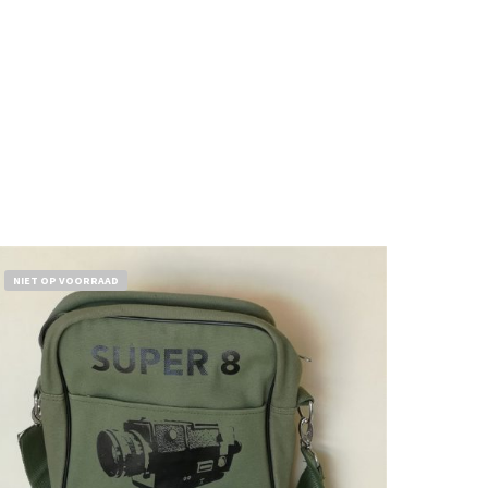
NIET OP VOORRAAD
€
18,50