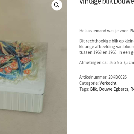
Vintage blik Douwe
Helaas iemand was je voor. P
Dit rechthoekige blik op klei
kleurige afbeelding van blo
tussen 1963 en 1965. In een 
Afmetingen ca.: 16 x 9 x 7,5c
Artikelnummer:
20KB0026
Categorie:
Verkocht
Tags:
Blik
,
Douwe Egberts
,
R