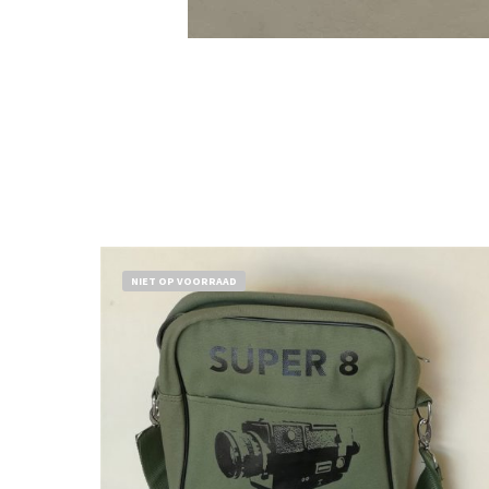
NIET OP VOORRAAD
€
18,50