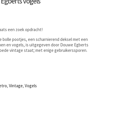
 Egberts vogels
laats een zoek opdracht!
ne bolle pootjes, een scharnierend deksel met een
emen en vogels, is uitgegeven door Douwe Egberts
goede vintage staat; met enige gebruikerssporen.
m
etro
,
Vintage
,
Vogels