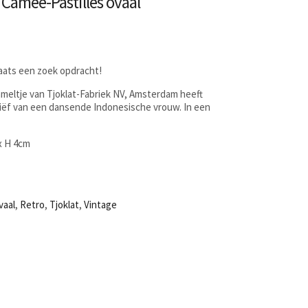
t Camée-Pastilles ovaal
laats een zoek opdracht!
mmeltje van Tjoklat-Fabriek NV, Amsterdam heeft
eliëf van een dansende Indonesische vrouw. In een
 x H 4cm
vaal
,
Retro
,
Tjoklat
,
Vintage