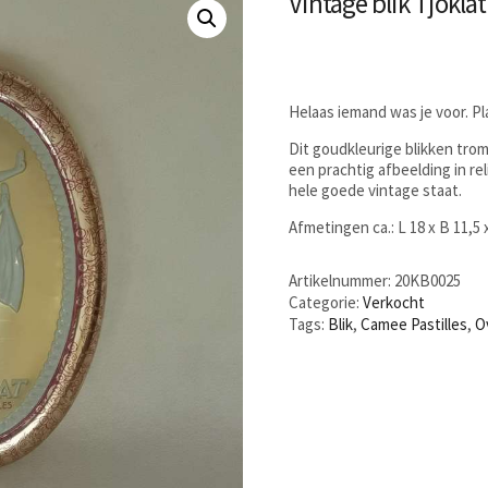
Vintage blik Tjokla
Helaas iemand was je voor. P
Dit goudkleurige blikken tro
een prachtig afbeelding in r
hele goede vintage staat.
Afmetingen ca.: L 18 x B 11,5
Artikelnummer:
20KB0025
Categorie:
Verkocht
Tags:
Blik
,
Camee Pastilles
,
O