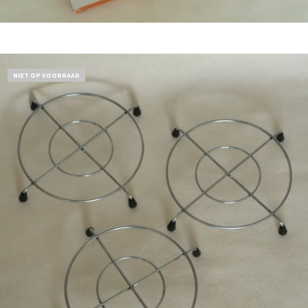
Bestel nu!
NIET OP VOORRAAD
€
11,50